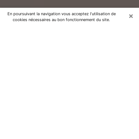
×
En poursuivant la navigation vous acceptez l'utilisation de
cookies nécessaires au bon fonctionnement du site.
Consultation avec un voyant réputé
à Cassis (13260)
Vous résidez à Cassis ou dans les environs ? Vous
faites actuellement face à des situations inexplicables
ou totalement loufoques sans savoir comment gérer ?
Il ne suffit pas de rester dans votre coin à vous
morfondre ou à vous dire que c’est le temps et que
cela passera. Il est important que vous preniez
également les devants pour trouver la solution
adéquate à votre problème. Au nombre des solutions
dont vous disposez, figure la voyance, la médiumnité,
les tirages de cartes de tarot, la numérologie,
l’astrologie, etc. Autant de domaines qui pourront vous
apporter des éléments de réponses qui vous guideront