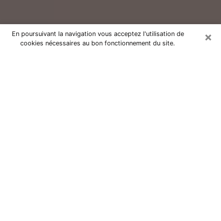
×
En poursuivant la navigation vous acceptez l'utilisation de
cookies nécessaires au bon fonctionnement du site.
Consultation avec un voyant réputé
à Landivisiau (29400)
Vous résidez à Landivisiau ou dans les environs ? Vous
faites actuellement face à des situations inexplicables
ou totalement loufoques sans savoir comment gérer ?
Il ne suffit pas de rester dans votre coin à vous
morfondre ou à vous dire que c’est le temps et que
cela passera. Il est important que vous preniez
également les devants pour trouver la solution
adéquate à votre problème. Au nombre des solutions
dont vous disposez, figure la voyance, la médiumnité,
les tirages de cartes de tarot, la numérologie,
l’astrologie, etc. Autant de domaines qui pourront vous