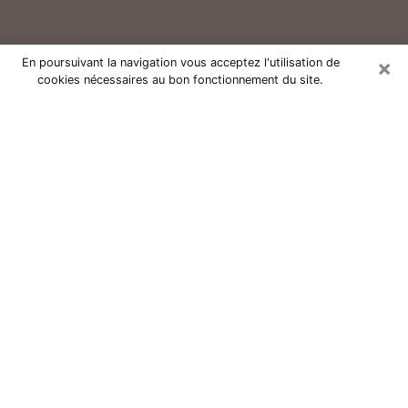
×
En poursuivant la navigation vous acceptez l'utilisation de
cookies nécessaires au bon fonctionnement du site.
Consultation avec un voyant réputé
à Frouzins (31270)
Vous résidez à Frouzins ou dans les environs ? Vous
faites actuellement face à des situations inexplicables
ou totalement loufoques sans savoir comment gérer ?
Il ne suffit pas de rester dans votre coin à vous
morfondre ou à vous dire que c’est le temps et que
cela passera. Il est important que vous preniez
également les devants pour trouver la solution
adéquate à votre problème. Au nombre des solutions
dont vous disposez, figure la voyance, la médiumnité,
les tirages de cartes de tarot, la numérologie,
l’astrologie, etc. Autant de domaines qui pourront vous