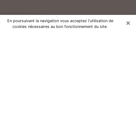
×
En poursuivant la navigation vous acceptez l'utilisation de
cookies nécessaires au bon fonctionnement du site.
Consultation avec un voyant réputé
à Pibrac (31820)
Vous résidez à Pibrac ou dans les environs ? Vous
faites actuellement face à des situations inexplicables
ou totalement loufoques sans savoir comment gérer ?
Il ne suffit pas de rester dans votre coin à vous
morfondre ou à vous dire que c’est le temps et que
cela passera. Il est important que vous preniez
également les devants pour trouver la solution
adéquate à votre problème. Au nombre des solutions
dont vous disposez, figure la voyance, la médiumnité,
les tirages de cartes de tarot, la numérologie,
l’astrologie, etc. Autant de domaines qui pourront vous