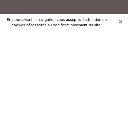
×
En poursuivant la navigation vous acceptez l'utilisation de
cookies nécessaires au bon fonctionnement du site.
Consultation avec un voyant réputé
à Levallois-Perret (92300)
Vous résidez à Levallois-Perret ou dans les environs ?
Vous faites actuellement face à des situations
inexplicables ou totalement loufoques sans savoir
comment gérer ? Il ne suffit pas de rester dans votre
coin à vous morfondre ou à vous dire que c’est le
temps et que cela passera. Il est important que vous
preniez également les devants pour trouver la solution
adéquate à votre problème. Au nombre des solutions
dont vous disposez, figure la voyance, la médiumnité,
les tirages de cartes de tarot, la numérologie,
l’astrologie, etc. Autant de domaines qui pourront vous