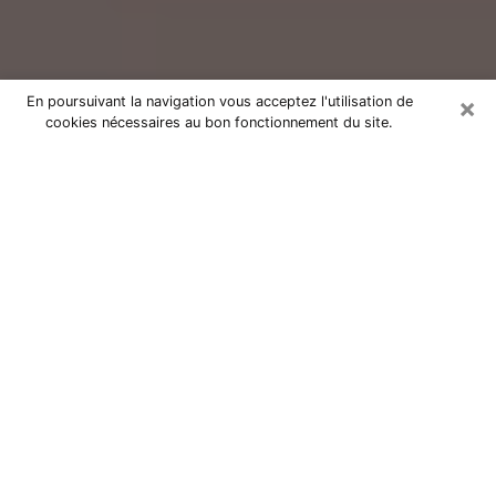
×
En poursuivant la navigation vous acceptez l'utilisation de
cookies nécessaires au bon fonctionnement du site.
Consultation avec un voyant réputé
à Castelnau-le-Lez (34170)
Vous résidez à Castelnau-le-Lez ou dans les environs ?
Vous faites actuellement face à des situations
inexplicables ou totalement loufoques sans savoir
comment gérer ? Il ne suffit pas de rester dans votre
coin à vous morfondre ou à vous dire que c’est le
temps et que cela passera. Il est important que vous
preniez également les devants pour trouver la solution
adéquate à votre problème. Au nombre des solutions
dont vous disposez, figure la voyance, la médiumnité,
les tirages de cartes de tarot, la numérologie,
l’astrologie, etc. Autant de domaines qui pourront vous