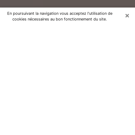
×
En poursuivant la navigation vous acceptez l'utilisation de
cookies nécessaires au bon fonctionnement du site.
Consultation avec un voyant réputé
à Guichen (35580)
Vous résidez à Guichen ou dans les environs ? Vous
faites actuellement face à des situations inexplicables
ou totalement loufoques sans savoir comment gérer ?
Il ne suffit pas de rester dans votre coin à vous
morfondre ou à vous dire que c’est le temps et que
cela passera. Il est important que vous preniez
également les devants pour trouver la solution
adéquate à votre problème. Au nombre des solutions
dont vous disposez, figure la voyance, la médiumnité,
les tirages de cartes de tarot, la numérologie,
l’astrologie, etc. Autant de domaines qui pourront vous
apporter des éléments de réponses qui vous guideront