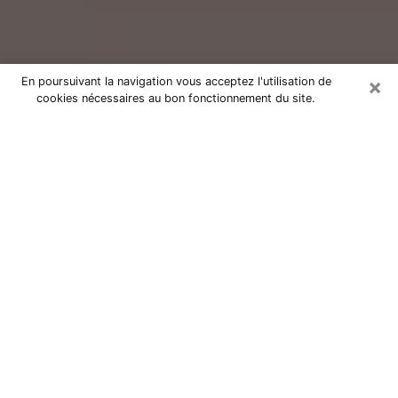
×
En poursuivant la navigation vous acceptez l'utilisation de
cookies nécessaires au bon fonctionnement du site.
Consultation avec un voyant réputé
à Thorigné-Fouillard (35235)
Vous résidez à Thorigné-Fouillard ou dans les environs
? Vous faites actuellement face à des situations
inexplicables ou totalement loufoques sans savoir
comment gérer ? Il ne suffit pas de rester dans votre
coin à vous morfondre ou à vous dire que c’est le
temps et que cela passera. Il est important que vous
preniez également les devants pour trouver la solution
adéquate à votre problème. Au nombre des solutions
dont vous disposez, figure la voyance, la médiumnité,
les tirages de cartes de tarot, la numérologie,
l’astrologie, etc. Autant de domaines qui pourront vous