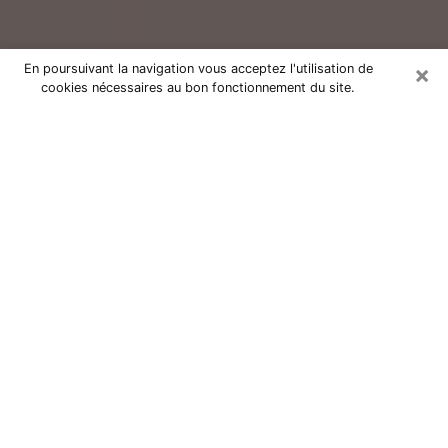
×
En poursuivant la navigation vous acceptez l'utilisation de
cookies nécessaires au bon fonctionnement du site.
Consultation avec un voyant réputé
à Mimizan (40200)
Vous résidez à Mimizan ou dans les environs ? Vous
faites actuellement face à des situations inexplicables
ou totalement loufoques sans savoir comment gérer ?
Il ne suffit pas de rester dans votre coin à vous
morfondre ou à vous dire que c’est le temps et que
cela passera. Il est important que vous preniez
également les devants pour trouver la solution
adéquate à votre problème. Au nombre des solutions
dont vous disposez, figure la voyance, la médiumnité,
les tirages de cartes de tarot, la numérologie,
l’astrologie, etc. Autant de domaines qui pourront vous