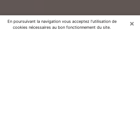
×
En poursuivant la navigation vous acceptez l'utilisation de
cookies nécessaires au bon fonctionnement du site.
Consultation avec un voyant réputé
à Savenay (44260)
Vous résidez à Savenay ou dans les environs ? Vous
faites actuellement face à des situations inexplicables
ou totalement loufoques sans savoir comment gérer ?
Il ne suffit pas de rester dans votre coin à vous
morfondre ou à vous dire que c’est le temps et que
cela passera. Il est important que vous preniez
également les devants pour trouver la solution
adéquate à votre problème. Au nombre des solutions
dont vous disposez, figure la voyance, la médiumnité,
les tirages de cartes de tarot, la numérologie,
l’astrologie, etc. Autant de domaines qui pourront vous