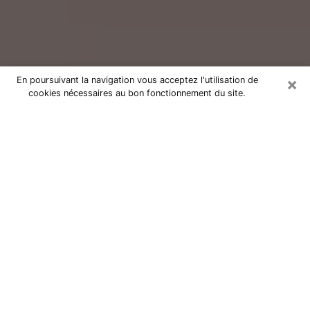
×
En poursuivant la navigation vous acceptez l'utilisation de
cookies nécessaires au bon fonctionnement du site.
Consultation avec un voyant réputé
à Andrézieux-Bouthéon (42160)
Vous résidez à Andrézieux-Bouthéon ou dans les
environs ? Vous faites actuellement face à des
situations inexplicables ou totalement loufoques sans
savoir comment gérer ? Il ne suffit pas de rester dans
votre coin à vous morfondre ou à vous dire que c’est
le temps et que cela passera. Il est important que vous
preniez également les devants pour trouver la solution
adéquate à votre problème. Au nombre des solutions
dont vous disposez, figure la voyance, la médiumnité,
les tirages de cartes de tarot, la numérologie,