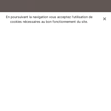
×
En poursuivant la navigation vous acceptez l'utilisation de
cookies nécessaires au bon fonctionnement du site.
Consultation avec un voyant réputé
à Firminy (42700)
Vous résidez à Firminy ou dans les environs ? Vous
faites actuellement face à des situations inexplicables
ou totalement loufoques sans savoir comment gérer ?
Il ne suffit pas de rester dans votre coin à vous
morfondre ou à vous dire que c’est le temps et que
cela passera. Il est important que vous preniez
également les devants pour trouver la solution
adéquate à votre problème. Au nombre des solutions
dont vous disposez, figure la voyance, la médiumnité,
les tirages de cartes de tarot, la numérologie,
l’astrologie, etc. Autant de domaines qui pourront vous