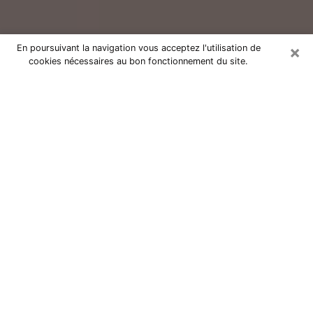
×
En poursuivant la navigation vous acceptez l'utilisation de
cookies nécessaires au bon fonctionnement du site.
Consultation avec un voyant réputé
à Gravelines (59820)
Vous résidez à Gravelines ou dans les environs ? Vous
faites actuellement face à des situations inexplicables
ou totalement loufoques sans savoir comment gérer ?
Il ne suffit pas de rester dans votre coin à vous
morfondre ou à vous dire que c’est le temps et que
cela passera. Il est important que vous preniez
également les devants pour trouver la solution
adéquate à votre problème. Au nombre des solutions
dont vous disposez, figure la voyance, la médiumnité,
les tirages de cartes de tarot, la numérologie,
l’astrologie, etc. Autant de domaines qui pourront vous