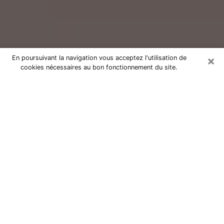
×
En poursuivant la navigation vous acceptez l'utilisation de
cookies nécessaires au bon fonctionnement du site.
Consultation avec un voyant réputé
à Neuville-en-Ferrain (59960)
Vous résidez à Neuville-en-Ferrain ou dans les
environs ? Vous faites actuellement face à des
situations inexplicables ou totalement loufoques sans
savoir comment gérer ? Il ne suffit pas de rester dans
votre coin à vous morfondre ou à vous dire que c’est
le temps et que cela passera. Il est important que vous
preniez également les devants pour trouver la solution
adéquate à votre problème. Au nombre des solutions
dont vous disposez, figure la voyance, la médiumnité,
les tirages de cartes de tarot, la numérologie,