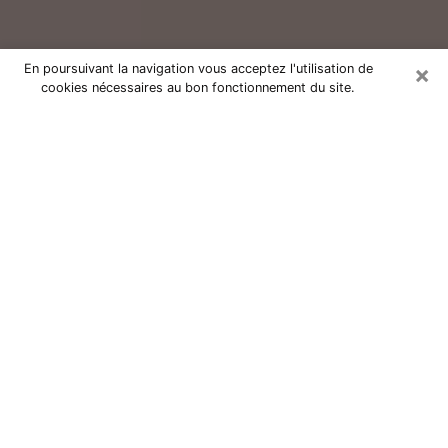
×
En poursuivant la navigation vous acceptez l'utilisation de
cookies nécessaires au bon fonctionnement du site.
Consultation avec un voyant réputé
à Longuenesse (62219)
Vous résidez à Longuenesse ou dans les environs ?
Vous faites actuellement face à des situations
inexplicables ou totalement loufoques sans savoir
comment gérer ? Il ne suffit pas de rester dans votre
coin à vous morfondre ou à vous dire que c’est le
temps et que cela passera. Il est important que vous
preniez également les devants pour trouver la solution
adéquate à votre problème. Au nombre des solutions
dont vous disposez, figure la voyance, la médiumnité,
les tirages de cartes de tarot, la numérologie,
l’astrologie, etc. Autant de domaines qui pourront vous