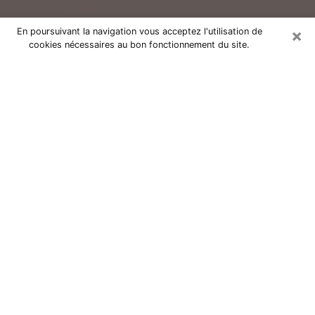
×
En poursuivant la navigation vous acceptez l'utilisation de
cookies nécessaires au bon fonctionnement du site.
Consultation avec un voyant réputé
à Outreau (62230)
Vous résidez à Outreau ou dans les environs ? Vous
faites actuellement face à des situations inexplicables
ou totalement loufoques sans savoir comment gérer ?
Il ne suffit pas de rester dans votre coin à vous
morfondre ou à vous dire que c’est le temps et que
cela passera. Il est important que vous preniez
également les devants pour trouver la solution
adéquate à votre problème. Au nombre des solutions
dont vous disposez, figure la voyance, la médiumnité,
les tirages de cartes de tarot, la numérologie,
l’astrologie, etc. Autant de domaines qui pourront vous
apporter des éléments de réponses qui vous guideront