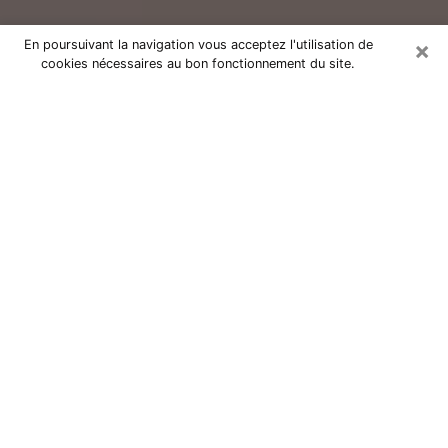
×
En poursuivant la navigation vous acceptez l'utilisation de
cookies nécessaires au bon fonctionnement du site.
Consultation avec un voyant réputé
à Issoire (63500)
Vous résidez à Issoire ou dans les environs ? Vous
faites actuellement face à des situations inexplicables
ou totalement loufoques sans savoir comment gérer ?
Il ne suffit pas de rester dans votre coin à vous
morfondre ou à vous dire que c’est le temps et que
cela passera. Il est important que vous preniez
également les devants pour trouver la solution
adéquate à votre problème. Au nombre des solutions
dont vous disposez, figure la voyance, la médiumnité,
les tirages de cartes de tarot, la numérologie,
l’astrologie, etc. Autant de domaines qui pourront vous
apporter des éléments de réponses qui vous guideront