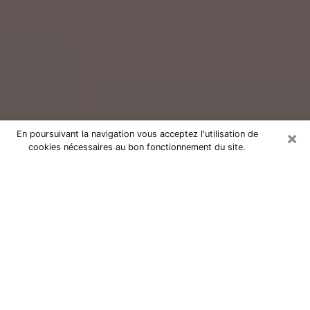
×
En poursuivant la navigation vous acceptez l'utilisation de
cookies nécessaires au bon fonctionnement du site.
Consultation avec un voyant réputé
à Saint-Laurent-de-la-Salanque
(66250)
Vous résidez à Saint-Laurent-de-la-Salanque ou dans
les environs ? Vous faites actuellement face à des
situations inexplicables ou totalement loufoques sans
savoir comment gérer ? Il ne suffit pas de rester dans
votre coin à vous morfondre ou à vous dire que c’est