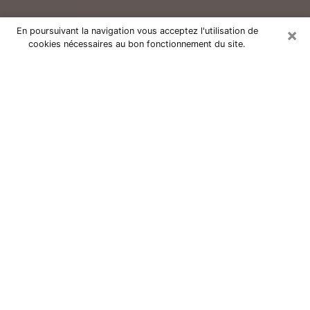
×
En poursuivant la navigation vous acceptez l'utilisation de
cookies nécessaires au bon fonctionnement du site.
Consultation avec un voyant réputé
à Gueugnon (71130)
Vous résidez à Gueugnon ou dans les environs ? Vous
faites actuellement face à des situations inexplicables
ou totalement loufoques sans savoir comment gérer ?
Il ne suffit pas de rester dans votre coin à vous
morfondre ou à vous dire que c’est le temps et que
cela passera. Il est important que vous preniez
également les devants pour trouver la solution
adéquate à votre problème. Au nombre des solutions
dont vous disposez, figure la voyance, la médiumnité,
les tirages de cartes de tarot, la numérologie,
l’astrologie, etc. Autant de domaines qui pourront vous
apporter des éléments de réponses qui vous guideront