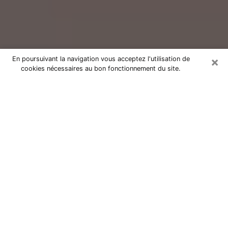
×
En poursuivant la navigation vous acceptez l'utilisation de
cookies nécessaires au bon fonctionnement du site.
Consultation avec un voyant réputé
à Pierrefitte-sur-Seine (93380)
Vous résidez à Pierrefitte-sur-Seine ou dans les
environs ? Vous faites actuellement face à des
situations inexplicables ou totalement loufoques sans
savoir comment gérer ? Il ne suffit pas de rester dans
votre coin à vous morfondre ou à vous dire que c’est
le temps et que cela passera. Il est important que vous
preniez également les devants pour trouver la solution
adéquate à votre problème. Au nombre des solutions
dont vous disposez, figure la voyance, la médiumnité,
les tirages de cartes de tarot, la numérologie,