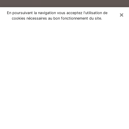
×
En poursuivant la navigation vous acceptez l'utilisation de
cookies nécessaires au bon fonctionnement du site.
Consultation avec un voyant réputé
à Lavaur (81500)
Vous résidez à Lavaur ou dans les environs ? Vous
faites actuellement face à des situations inexplicables
ou totalement loufoques sans savoir comment gérer ?
Il ne suffit pas de rester dans votre coin à vous
morfondre ou à vous dire que c’est le temps et que
cela passera. Il est important que vous preniez
également les devants pour trouver la solution
adéquate à votre problème. Au nombre des solutions
dont vous disposez, figure la voyance, la médiumnité,
les tirages de cartes de tarot, la numérologie,
l’astrologie, etc. Autant de domaines qui pourront vous
apporter des éléments de réponses qui vous guideront