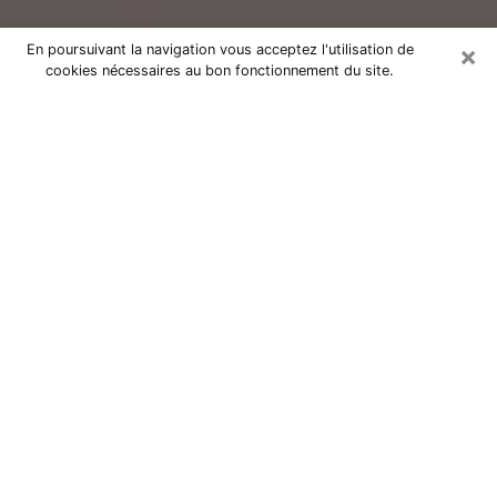
×
En poursuivant la navigation vous acceptez l'utilisation de
cookies nécessaires au bon fonctionnement du site.
Consultation avec un voyant réputé
à Valréas (84600)
Vous résidez à Valréas ou dans les environs ? Vous
faites actuellement face à des situations inexplicables
ou totalement loufoques sans savoir comment gérer ?
Il ne suffit pas de rester dans votre coin à vous
morfondre ou à vous dire que c’est le temps et que
cela passera. Il est important que vous preniez
également les devants pour trouver la solution
adéquate à votre problème. Au nombre des solutions
dont vous disposez, figure la voyance, la médiumnité,
les tirages de cartes de tarot, la numérologie,
l’astrologie, etc. Autant de domaines qui pourront vous
apporter des éléments de réponses qui vous guideront