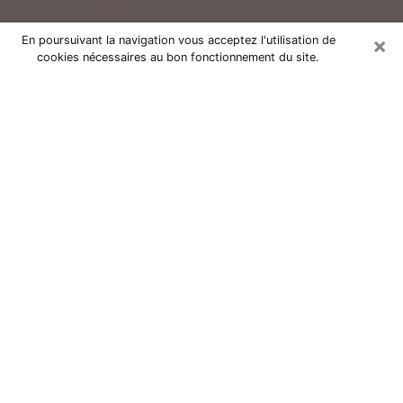
×
En poursuivant la navigation vous acceptez l'utilisation de
cookies nécessaires au bon fonctionnement du site.
Consultation avec un voyant réputé
à Chantonnay (85110)
Vous résidez à Chantonnay ou dans les environs ?
Vous faites actuellement face à des situations
inexplicables ou totalement loufoques sans savoir
comment gérer ? Il ne suffit pas de rester dans votre
coin à vous morfondre ou à vous dire que c’est le
temps et que cela passera. Il est important que vous
preniez également les devants pour trouver la solution
adéquate à votre problème. Au nombre des solutions
dont vous disposez, figure la voyance, la médiumnité,
les tirages de cartes de tarot, la numérologie,
l’astrologie, etc. Autant de domaines qui pourront vous
apporter des éléments de réponses qui vous guideront