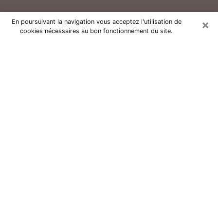
×
En poursuivant la navigation vous acceptez l'utilisation de
cookies nécessaires au bon fonctionnement du site.
Consultation avec un voyant réputé
à Vichy (03200)
Vous résidez à Vichy ou dans les environs ? Vous
faites actuellement face à des situations inexplicables
ou totalement loufoques sans savoir comment gérer ?
Il ne suffit pas de rester dans votre coin à vous
morfondre ou à vous dire que c’est le temps et que
cela passera. Il est important que vous preniez
également les devants pour trouver la solution
adéquate à votre problème. Au nombre des solutions
dont vous disposez, figure la voyance, la médiumnité,
les tirages de cartes de tarot, la numérologie,
l’astrologie, etc. Autant de domaines qui pourront vous
apporter des éléments de réponses qui vous guideront