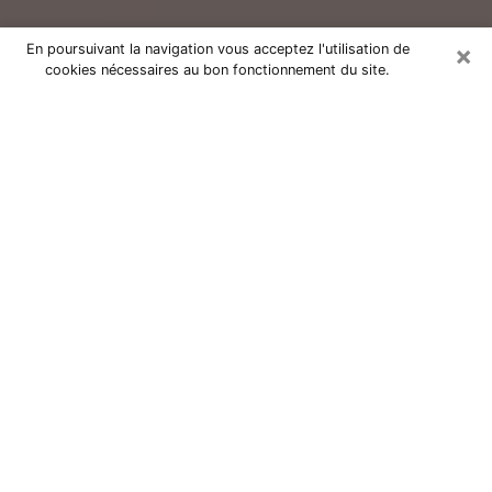
×
En poursuivant la navigation vous acceptez l'utilisation de
cookies nécessaires au bon fonctionnement du site.
Consultation avec un voyant réputé
à Rethel (08300)
Vous résidez à Rethel ou dans les environs ? Vous
faites actuellement face à des situations inexplicables
ou totalement loufoques sans savoir comment gérer ?
Il ne suffit pas de rester dans votre coin à vous
morfondre ou à vous dire que c’est le temps et que
cela passera. Il est important que vous preniez
également les devants pour trouver la solution
adéquate à votre problème. Au nombre des solutions
dont vous disposez, figure la voyance, la médiumnité,
les tirages de cartes de tarot, la numérologie,
l’astrologie, etc. Autant de domaines qui pourront vous
apporter des éléments de réponses qui vous guideront