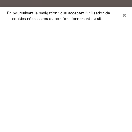
×
En poursuivant la navigation vous acceptez l'utilisation de
cookies nécessaires au bon fonctionnement du site.
Consultation avec un voyant réputé
à Pamiers (09100)
Vous résidez à Pamiers ou dans les environs ? Vous
faites actuellement face à des situations inexplicables
ou totalement loufoques sans savoir comment gérer ?
Il ne suffit pas de rester dans votre coin à vous
morfondre ou à vous dire que c’est le temps et que
cela passera. Il est important que vous preniez
également les devants pour trouver la solution
adéquate à votre problème. Au nombre des solutions
dont vous disposez, figure la voyance, la médiumnité,
les tirages de cartes de tarot, la numérologie,
l’astrologie, etc. Autant de domaines qui pourront vous
apporter des éléments de réponses qui vous guideront