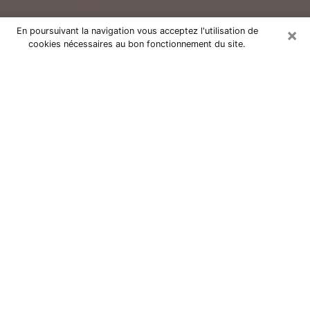
×
En poursuivant la navigation vous acceptez l'utilisation de
cookies nécessaires au bon fonctionnement du site.
Consultation avec un voyant réputé
à Ajaccio (20000)
Vous résidez à Ajaccio ou dans les environs ? Vous
faites actuellement face à des situations inexplicables
ou totalement loufoques sans savoir comment gérer ?
Il ne suffit pas de rester dans votre coin à vous
morfondre ou à vous dire que c’est le temps et que
cela passera. Il est important que vous preniez
également les devants pour trouver la solution
adéquate à votre problème. Au nombre des solutions
dont vous disposez, figure la voyance, la médiumnité,
les tirages de cartes de tarot, la numérologie,
l’astrologie, etc. Autant de domaines qui pourront vous
apporter des éléments de réponses qui vous guideront