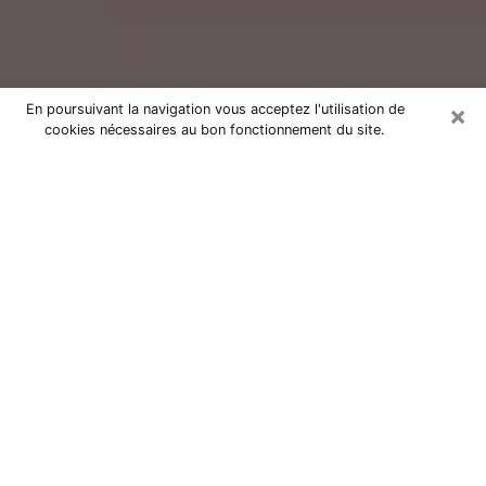
×
En poursuivant la navigation vous acceptez l'utilisation de
cookies nécessaires au bon fonctionnement du site.
Consultation avec un voyant réputé
dans la Creuse (23)
Vous résidez dans la Creuse ou dans les environs ?
Vous faites actuellement face à des situations
inexplicables ou totalement loufoques sans savoir
comment gérer ? Il ne suffit pas de rester dans votre
coin à vous morfondre ou à vous dire que c’est le
temps et que cela passera. Il est important que vous
preniez également les devants pour trouver la solution
adéquate à votre problème. Au nombre des solutions
dont vous disposez, figure la voyance, la médiumnité,
les tirages de cartes de tarot, la numérologie,