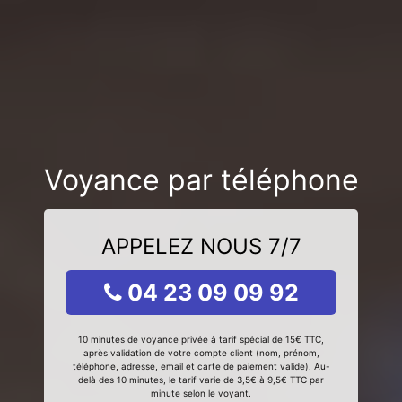
Voyance par téléphone
APPELEZ NOUS 7/7
04 23 09 09 92
10 minutes de voyance privée à tarif spécial de 15€ TTC,
après validation de votre compte client (nom, prénom,
téléphone, adresse, email et carte de paiement valide). Au-
delà des 10 minutes, le tarif varie de 3,5€ à 9,5€ TTC par
minute selon le voyant.