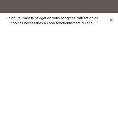
×
En poursuivant la navigation vous acceptez l'utilisation de
cookies nécessaires au bon fonctionnement du site.
Consultation avec un voyant réputé
à Bressuire (79300)
Vous résidez à Bressuire ou dans les environs ? Vous
faites actuellement face à des situations inexplicables
ou totalement loufoques sans savoir comment gérer ?
Il ne suffit pas de rester dans votre coin à vous
morfondre ou à vous dire que c’est le temps et que
cela passera. Il est important que vous preniez
également les devants pour trouver la solution
adéquate à votre problème. Au nombre des solutions
dont vous disposez, figure la voyance, la médiumnité,
les tirages de cartes de tarot, la numérologie,
l’astrologie, etc. Autant de domaines qui pourront vous