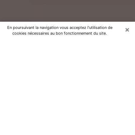
×
En poursuivant la navigation vous acceptez l'utilisation de
cookies nécessaires au bon fonctionnement du site.
Consultation avec un voyant réputé
à Corbeil-Essonnes (91100)
Vous résidez à Corbeil-Essonnes ou dans les environs
? Vous faites actuellement face à des situations
inexplicables ou totalement loufoques sans savoir
comment gérer ? Il ne suffit pas de rester dans votre
coin à vous morfondre ou à vous dire que c’est le
temps et que cela passera. Il est important que vous
preniez également les devants pour trouver la solution
adéquate à votre problème. Au nombre des solutions
dont vous disposez, figure la voyance, la médiumnité,
les tirages de cartes de tarot, la numérologie,
l’astrologie, etc. Autant de domaines qui pourront vous