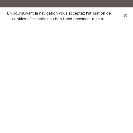
×
En poursuivant la navigation vous acceptez l'utilisation de
cookies nécessaires au bon fonctionnement du site.
Consultation avec un voyant réputé
à Saint-Dizier (52100)
Vous résidez à Saint-Dizier ou dans les environs ?
Vous faites actuellement face à des situations
inexplicables ou totalement loufoques sans savoir
comment gérer ? Il ne suffit pas de rester dans votre
coin à vous morfondre ou à vous dire que c’est le
temps et que cela passera. Il est important que vous
preniez également les devants pour trouver la solution
adéquate à votre problème. Au nombre des solutions
dont vous disposez, figure la voyance, la médiumnité,
les tirages de cartes de tarot, la numérologie,
l’astrologie, etc. Autant de domaines qui pourront vous
apporter des éléments de réponses qui vous guideront