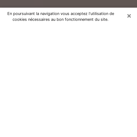
×
En poursuivant la navigation vous acceptez l'utilisation de
cookies nécessaires au bon fonctionnement du site.
Consultation avec un voyant réputé
à Angers (49100)
Vous résidez à Angers ou dans les environs ? Vous
faites actuellement face à des situations inexplicables
ou totalement loufoques sans savoir comment gérer ?
Il ne suffit pas de rester dans votre coin à vous
morfondre ou à vous dire que c’est le temps et que
cela passera. Il est important que vous preniez
également les devants pour trouver la solution
adéquate à votre problème. Au nombre des solutions
dont vous disposez, figure la voyance, la médiumnité,
les tirages de cartes de tarot, la numérologie,
l’astrologie, etc. Autant de domaines qui pourront vous
apporter des éléments de réponses qui vous guideront