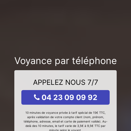
Voyance par téléphone
APPELEZ NOUS 7/7
04 23 09 09 92
10 minutes de voyance privée à tarif spécial de 15€ TTC,
après validation de votre compte client (nom, prénom,
téléphone, adresse, email et carte de paiement valide). Au-
delà des 10 minutes, le tarif varie de 3,5€ à 9,5€ TTC par
minute selon le voyant.