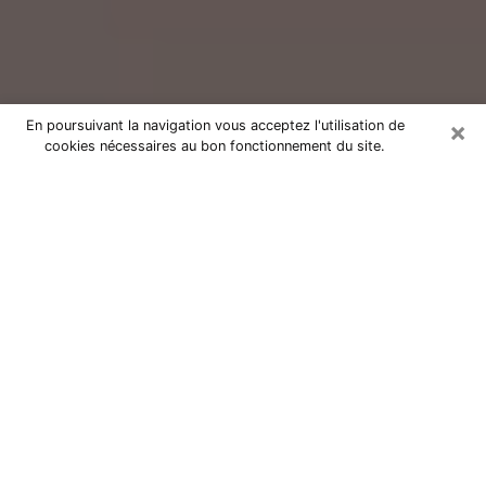
×
En poursuivant la navigation vous acceptez l'utilisation de
cookies nécessaires au bon fonctionnement du site.
Consultation avec un voyant réputé
à Châlons-en-Champagne (51000)
Vous résidez à Châlons-en-Champagne ou dans les
environs ? Vous faites actuellement face à des
situations inexplicables ou totalement loufoques sans
savoir comment gérer ? Il ne suffit pas de rester dans
votre coin à vous morfondre ou à vous dire que c’est
le temps et que cela passera. Il est important que vous
preniez également les devants pour trouver la solution
adéquate à votre problème. Au nombre des solutions
dont vous disposez, figure la voyance, la médiumnité,
les tirages de cartes de tarot, la numérologie,