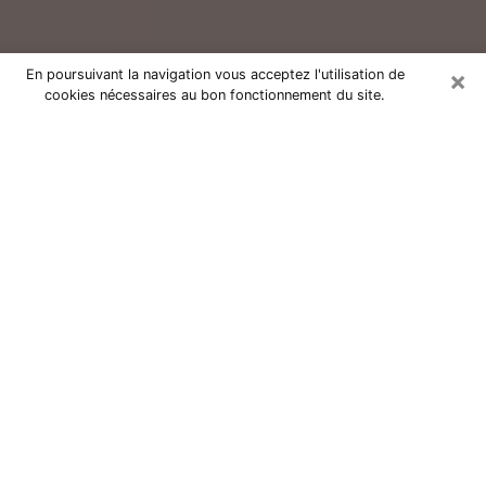
×
En poursuivant la navigation vous acceptez l'utilisation de
cookies nécessaires au bon fonctionnement du site.
Consultation avec un voyant réputé
à Évron (53600)
Vous résidez à Évron ou dans les environs ? Vous
faites actuellement face à des situations inexplicables
ou totalement loufoques sans savoir comment gérer ?
Il ne suffit pas de rester dans votre coin à vous
morfondre ou à vous dire que c’est le temps et que
cela passera. Il est important que vous preniez
également les devants pour trouver la solution
adéquate à votre problème. Au nombre des solutions
dont vous disposez, figure la voyance, la médiumnité,
les tirages de cartes de tarot, la numérologie,
l’astrologie, etc. Autant de domaines qui pourront vous