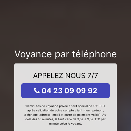
Voyance par téléphone
APPELEZ NOUS 7/7
04 23 09 09 92
10 minutes de voyance privée à tarif spécial de 15€ TTC,
après validation de votre compte client (nom, prénom,
téléphone, adresse, email et carte de paiement valide). Au-
delà des 10 minutes, le tarif varie de 3,5€ à 9,5€ TTC par
minute selon le voyant.