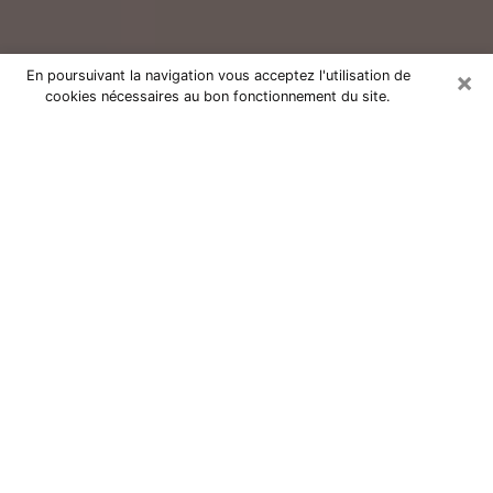
×
En poursuivant la navigation vous acceptez l'utilisation de
cookies nécessaires au bon fonctionnement du site.
Consultation avec un voyant réputé
à Laval (53000)
Vous résidez à Laval ou dans les environs ? Vous faites
actuellement face à des situations inexplicables ou
totalement loufoques sans savoir comment gérer ? Il
ne suffit pas de rester dans votre coin à vous
morfondre ou à vous dire que c’est le temps et que
cela passera. Il est important que vous preniez
également les devants pour trouver la solution
adéquate à votre problème. Au nombre des solutions
dont vous disposez, figure la voyance, la médiumnité,
les tirages de cartes de tarot, la numérologie,
l’astrologie, etc. Autant de domaines qui pourront vous