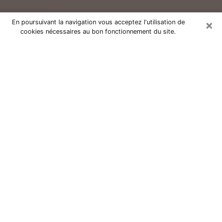
×
En poursuivant la navigation vous acceptez l'utilisation de
cookies nécessaires au bon fonctionnement du site.
Consultation avec un voyant réputé
à Lanester (56600)
Vous résidez à Lanester ou dans les environs ? Vous
faites actuellement face à des situations inexplicables
ou totalement loufoques sans savoir comment gérer ?
Il ne suffit pas de rester dans votre coin à vous
morfondre ou à vous dire que c’est le temps et que
cela passera. Il est important que vous preniez
également les devants pour trouver la solution
adéquate à votre problème. Au nombre des solutions
dont vous disposez, figure la voyance, la médiumnité,
les tirages de cartes de tarot, la numérologie,
l’astrologie, etc. Autant de domaines qui pourront vous
apporter des éléments de réponses qui vous guideront