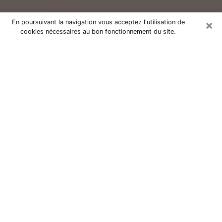
×
En poursuivant la navigation vous acceptez l'utilisation de
cookies nécessaires au bon fonctionnement du site.
Consultation avec un voyant réputé
à Argentan (61200)
Vous résidez à Argentan ou dans les environs ? Vous
faites actuellement face à des situations inexplicables
ou totalement loufoques sans savoir comment gérer ?
Il ne suffit pas de rester dans votre coin à vous
morfondre ou à vous dire que c’est le temps et que
cela passera. Il est important que vous preniez
également les devants pour trouver la solution
adéquate à votre problème. Au nombre des solutions
dont vous disposez, figure la voyance, la médiumnité,
les tirages de cartes de tarot, la numérologie,
l’astrologie, etc. Autant de domaines qui pourront vous
apporter des éléments de réponses qui vous guideront