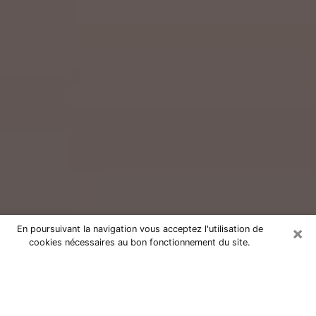
×
En poursuivant la navigation vous acceptez l'utilisation de
cookies nécessaires au bon fonctionnement du site.
Consultation avec un voyant réputé
dans la Savoie (73)
Vous résidez dans la Savoie ou dans les environs ?