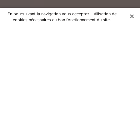
×
En poursuivant la navigation vous acceptez l'utilisation de
cookies nécessaires au bon fonctionnement du site.
Consultation avec un voyant réputé
à Rouen (76100)
Vous résidez à Rouen ou dans les environs ? Vous
faites actuellement face à des situations inexplicables
ou totalement loufoques sans savoir comment gérer ?
Il ne suffit pas de rester dans votre coin à vous
morfondre ou à vous dire que c’est le temps et que
cela passera. Il est important que vous preniez
également les devants pour trouver la solution
adéquate à votre problème. Au nombre des solutions
dont vous disposez, figure la voyance, la médiumnité,
les tirages de cartes de tarot, la numérologie,
l’astrologie, etc. Autant de domaines qui pourront vous
apporter des éléments de réponses qui vous guideront