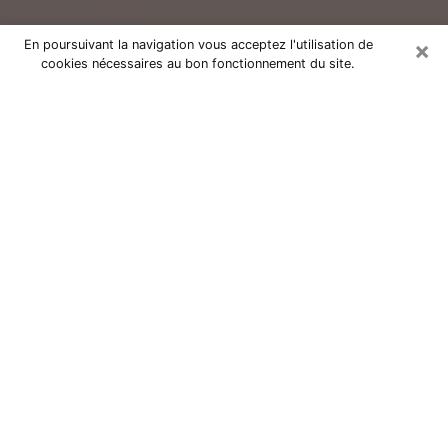
×
En poursuivant la navigation vous acceptez l'utilisation de
cookies nécessaires au bon fonctionnement du site.
Consultation avec un voyant réputé
à Belfort (90000)
Vous résidez à Belfort ou dans les environs ? Vous
faites actuellement face à des situations inexplicables
ou totalement loufoques sans savoir comment gérer ?
Il ne suffit pas de rester dans votre coin à vous
morfondre ou à vous dire que c’est le temps et que
cela passera. Il est important que vous preniez
également les devants pour trouver la solution
adéquate à votre problème. Au nombre des solutions
dont vous disposez, figure la voyance, la médiumnité,
les tirages de cartes de tarot, la numérologie,
l’astrologie, etc. Autant de domaines qui pourront vous
apporter des éléments de réponses qui vous guideront