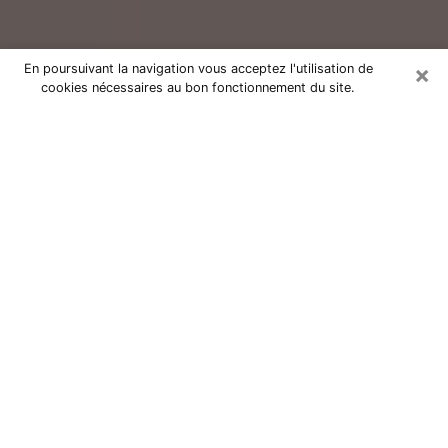
×
En poursuivant la navigation vous acceptez l'utilisation de
cookies nécessaires au bon fonctionnement du site.
Consultation avec un voyant réputé
à Mantes-la-Jolie (78200)
Vous résidez à Mantes-la-Jolie ou dans les environs ?
Vous faites actuellement face à des situations
inexplicables ou totalement loufoques sans savoir
comment gérer ? Il ne suffit pas de rester dans votre
coin à vous morfondre ou à vous dire que c’est le
temps et que cela passera. Il est important que vous
preniez également les devants pour trouver la solution
adéquate à votre problème. Au nombre des solutions
dont vous disposez, figure la voyance, la médiumnité,
les tirages de cartes de tarot, la numérologie,
l’astrologie, etc. Autant de domaines qui pourront vous