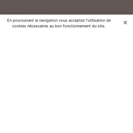
×
En poursuivant la navigation vous acceptez l'utilisation de
cookies nécessaires au bon fonctionnement du site.
Consultation avec un voyant réputé
à Noisy-le-Roi (78590)
Vous résidez à Noisy-le-Roi ou dans les environs ?
Vous faites actuellement face à des situations
inexplicables ou totalement loufoques sans savoir
comment gérer ? Il ne suffit pas de rester dans votre
coin à vous morfondre ou à vous dire que c’est le
temps et que cela passera. Il est important que vous
preniez également les devants pour trouver la solution
adéquate à votre problème. Au nombre des solutions
dont vous disposez, figure la voyance, la médiumnité,
les tirages de cartes de tarot, la numérologie,
l’astrologie, etc. Autant de domaines qui pourront vous