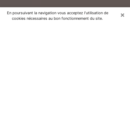
×
En poursuivant la navigation vous acceptez l'utilisation de
cookies nécessaires au bon fonctionnement du site.
Consultation avec un voyant réputé
à Verdun (55100)
Vous résidez à Verdun ou dans les environs ? Vous
faites actuellement face à des situations inexplicables
ou totalement loufoques sans savoir comment gérer ?
Il ne suffit pas de rester dans votre coin à vous
morfondre ou à vous dire que c’est le temps et que
cela passera. Il est important que vous preniez
également les devants pour trouver la solution
adéquate à votre problème. Au nombre des solutions
dont vous disposez, figure la voyance, la médiumnité,
les tirages de cartes de tarot, la numérologie,
l’astrologie, etc. Autant de domaines qui pourront vous
apporter des éléments de réponses qui vous guideront