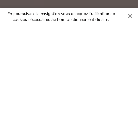
×
En poursuivant la navigation vous acceptez l'utilisation de
cookies nécessaires au bon fonctionnement du site.
Consultation avec un voyant réputé
à Amiens (80080)
Vous résidez à Amiens ou dans les environs ? Vous
faites actuellement face à des situations inexplicables
ou totalement loufoques sans savoir comment gérer ?
Il ne suffit pas de rester dans votre coin à vous
morfondre ou à vous dire que c’est le temps et que
cela passera. Il est important que vous preniez
également les devants pour trouver la solution
adéquate à votre problème. Au nombre des solutions
dont vous disposez, figure la voyance, la médiumnité,
les tirages de cartes de tarot, la numérologie,
l’astrologie, etc. Autant de domaines qui pourront vous
apporter des éléments de réponses qui vous guideront