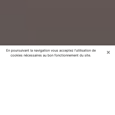
×
En poursuivant la navigation vous acceptez l'utilisation de
cookies nécessaires au bon fonctionnement du site.
Consultation avec un voyant réputé
dans la Somme (80)
Vous résidez dans la Somme ou dans les environs ?
Vous faites actuellement face à des situations
inexplicables ou totalement loufoques sans savoir
comment gérer ? Il ne suffit pas de rester dans votre
coin à vous morfondre ou à vous dire que c’est le
temps et que cela passera. Il est important que vous